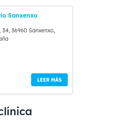
rio Sanxenxo
 34, 36960 Sanxenxo,
aña
LEER MÁS
línica